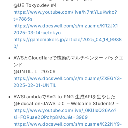
@UE Tokyo.dev #4
https://www.youtube.com/live/N7ntYLuKwko?
t=7885s
https://www.docswell.com/s/mizuame/KR2JX1-
2025-03-14-uetokyo
https://gamemakers.jp/article/2025_04_18_9938
0/
AWSとCloudflareで感動のマルチベンダー バックエ
ンド
@UNTIL. LT #0x06
https://www.docswell.com/s/mizuame/ZXEGY3-
2025-02-01-UNTIL
AWSLambdaでSVG to PNG 生成APIを生やした
@Education-JAWS ＃0 ～Welcome Students! ～
https://www.youtube.com/live/_0KUlxQ26Ao?
si=FQRuae2QPchp8MoJ&t=3969
https://www.docswell.com/s/mizuame/K22NY9-