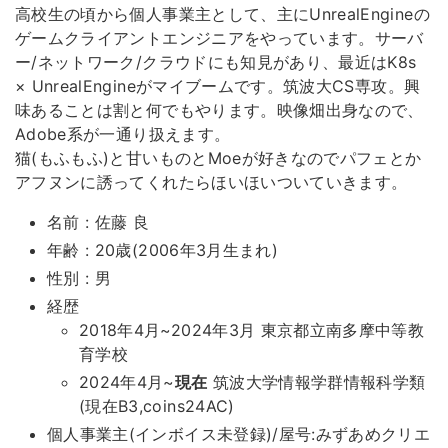
高校生の頃から個人事業主として、主にUnrealEngineの
ゲームクライアントエンジニアをやっています。サーバ
ー/ネットワーク/クラウドにも知見があり、最近はK8s
× UnrealEngineがマイブームです。筑波大CS専攻。興
味あることは割と何でもやります。映像畑出身なので、
Adobe系が一通り扱えます。
猫(もふもふ)と甘いものとMoeが好きなのでパフェとか
アフヌンに誘ってくれたらほいほいついていきます。
名前 : 佐藤 良
年齢 : 20歳(2006年3月生まれ)
性別 : 男
経歴
2018年4月~2024年3月 東京都立南多摩中等教
育学校
2024年4月~
現在
筑波大学情報学群情報科学類
(現在B3,coins24AC)
個人事業主(インボイス未登録)/屋号:みずあめクリエ