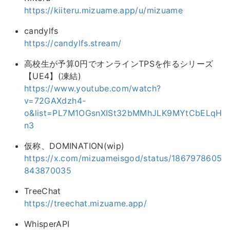
https://kiiteru.mizuame.app/u/mizuame
candylfs
https://candylfs.stream/
高校生が予算0円でオンラインTPSを作るシリーズ
【UE4】(凍結)
https://www.youtube.com/watch?
v=72GAXdzh4-
o&list=PL7M1OGsnXISt32bMMhJLK9MYtCbELqH
n3
仮称、DOMINATION(wip)
https://x.com/mizuameisgod/status/1867978605
843870035
TreeChat
https://treechat.mizuame.app/
WhisperAPI