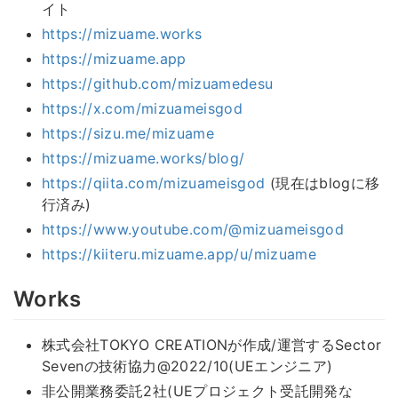
イト
https://mizuame.works
https://mizuame.app
https://github.com/mizuamedesu
https://x.com/mizuameisgod
https://sizu.me/mizuame
https://mizuame.works/blog/
https://qiita.com/mizuameisgod
(現在はblogに移
行済み)
https://www.youtube.com/@mizuameisgod
https://kiiteru.mizuame.app/u/mizuame
Works
株式会社TOKYO CREATIONが作成/運営するSector
Sevenの技術協力@2022/10(UEエンジニア)
非公開業務委託2社(UEプロジェクト受託開発な