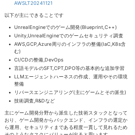
AWSLT20241121
以下が主にできることです
UnrealEngineでのゲーム開発(Blueprint,C++)
Unity,UnrealEngineでのゲームセキュリティ調査
AWS,GCP,Azure周りのインフラの整備(IaC,K8s含
む)
CI/CDの整備,DevOps
言語モデルのSFT,CPT,DPO等の基本的な追加学習
LLMエージェントハーネスの作成、運用やその環境
整備
リバースエンジニアリング(主にゲームとその派生)
技術調査,R&Dなど
主にゲーム開発分野から派生した技術スタックとなって
おり、ゲーム開発からバックエンド、インフラの選定か
ら運用、セキュリティまである程度一貫して見れるため
そのようなタスクにバリューが出ると思います。