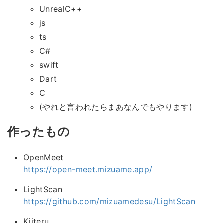
UnrealC++
js
ts
C#
swift
Dart
C
(やれと言われたらまあなんでもやります)
作ったもの
OpenMeet
https://open-meet.mizuame.app/
LightScan
https://github.com/mizuamedesu/LightScan
Kiiteru